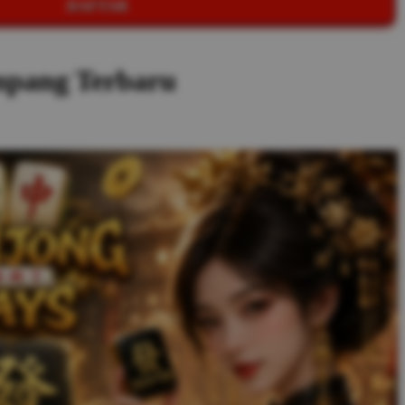
DAFTAR
mpang Terbaru