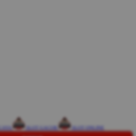
CAYA
SLOT GACOR
SLOT ONLINE