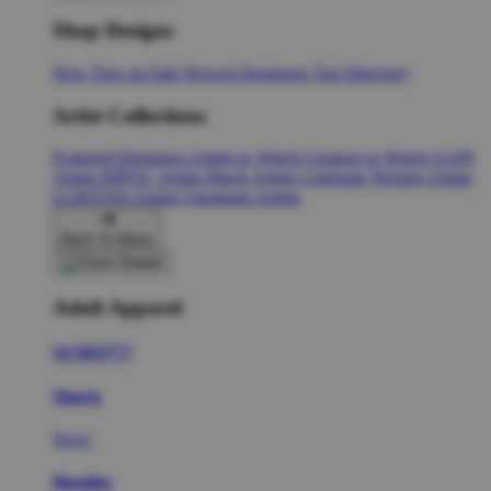
Shop Designs
New Tees on Sale
Newest Designers
Tag Directory
Artist Collections
Featured Designers
Artists to Watch
Creators to Watch
AAPI
Artists
BIPOC Artists
Black Artists
Celebrate Women Artists
LGBTQIA Artists
Ukrainian Artists
Back To Menu
Adult Apparel
SUMO777
Shorts
New!
Hoodies