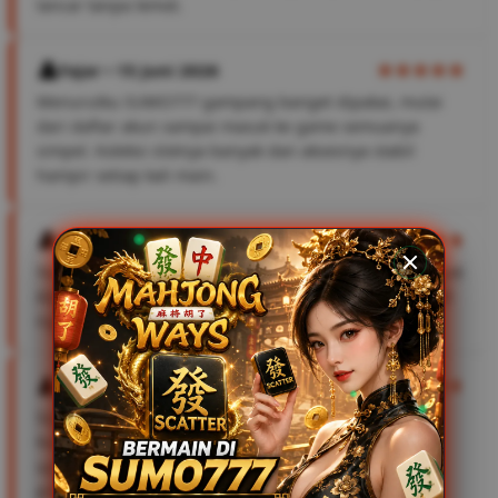
lancar tanpa lemot.
Fajar • 15 Juni 2026
Menurutku SUMO777 gampang banget dipakai, mulai
dari daftar akun sampai masuk ke game semuanya
simpel. Koleksi slotnya banyak dan aksesnya stabil
hampir setiap kali main.
Raka • 12 Juni 2026
Yang bikin betah di SUMO777 itu loading gamenya cepat
dan websitenya ringan. Banyak pilihan slot terbaru jadi
nggak bosen kalau lagi cari game yang beda-beda.
Yudha • 09 Juni 2026
Sejauh ini pengalaman pakai SUMO777 oke sih.
Navigasinya gampang dipahami, login cepat, dan
update game slotnya lumayan rutin jadi selalu ada
pilihan baru buat dicoba.