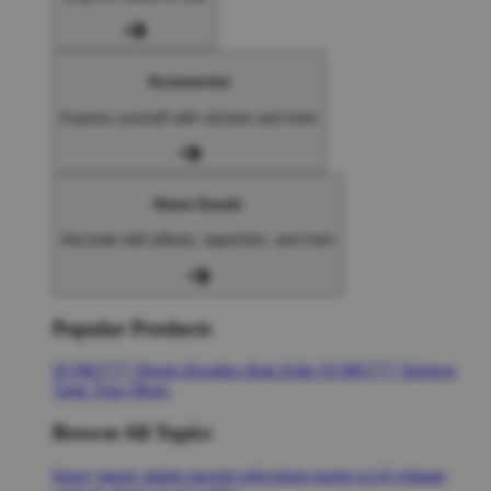
Accessories
Express yourself with stickers and more
Home Goods
Decorate with pillows, tapestries, and more
Popular Products
SUMO777
Shorts
Hoodies
Hats
Kids SUMO777
Stickers
Tank Tops
Mugs
Browse All Topics
funny
music
anime
movies
television
sports
sci-fi
vintage