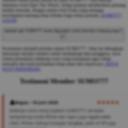
halaman event Spin The Wheel. Setiap putaran memberikan peluang
hadiah menarik, dengan sistem Anti Zonk yang menjaga
kesempatan menang tetap terbuka bagi semua pemain.
SUMO777
LOGIN
Apakah apk SUMO777 aman digunakan untuk bermain mahjong ways?
Keamanan menjadi prioritas utama SUMO777. Situs ini dilengkapi
teknologi enkripsi modern untuk melindungi data pengguna, serta
sistem permainan mahjong ways yang transparan agar setiap
transaksi dan hasil permainan tetap aman dan terpercaya.
SITUS
SLOT INDONESIA
Testimoni Member SUMO777
Bagas • 18 Juni 2026
Awalnya cuma iseng nyobain SUMO777, ternyata
tampilannya enak dilihat dan login juga nggak pakai
ribet. Pilihan slotnya lumayan lengkap, jalan di HP juga