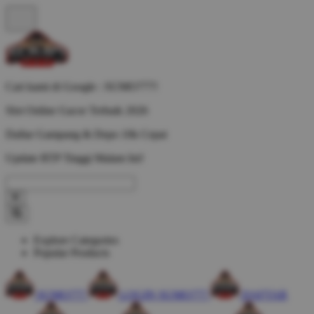
Cari kami di Google : SUMO777!
Slot Online Gacor Terbaik 2026
Daftar Gampang & Depo 10k Cepat
Update RTP Tinggi Malam Ini!
Explore Categories
Popular Products
SUMO777
LOGIN SUMO777
DAFTAR