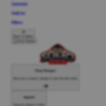
Tapestries
Wall Art
Pillows
Back To Menu
Shop Designs
Discover a classic design or new favorite artist
Apparel
Shop for Adults & Kids