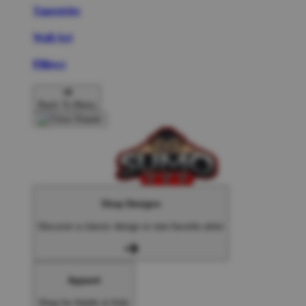
Tapestries
Wall Art
Pillows
Back To Menu
Shop Designs
Discover a classic design or new favorite artist
Apparel
Shop for Adults & Kids