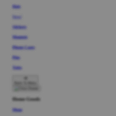
Hats
New!
Stickers
Magnets
Phone Cases
Pins
Totes
Back To Menu
Home Goods
Mugs