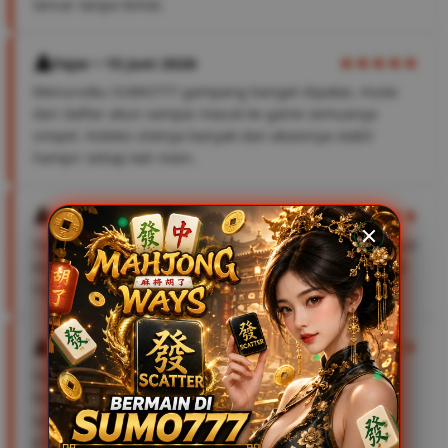
lancar tanpa lemot.
Fajar • 15 Juni 2026
Menurutku SUMO777 gampang banget dipakai, mulai
dari daftar akun sampai masuk ke game semuanya
simpel. Koleksi slotnya banyak dan aksesnya stabil
hampir setiap kali main.
Raka • 12 Juni 2026
Yang bikin betah di SUMO777 itu loading gamenya cepat
dan websitenya ringan. Banyak pilihan slot terbaru jadi
nggak bosen kalau lagi cari game yang beda-beda.
Yudha • 09 Juni 2026
Sejauh ini pengalaman pakai SUMO777 oke sih.
Navigasinya gampang dipahami, login cepat, dan
update game slotnya lumayan rutin jadi selalu ada
pilihan baru buat dicoba.