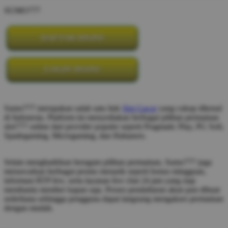
SUMO777
DAFTAR DISINI
LOGIN DISINI
Sumo777 merupakan salah satu link
Slot Gacor
yang cukup dikenal
di Indonesia. Platform ini menyediakan berbagai pilihan permainan
slot777 online dari provider populer seperti Pragmatic Play, PG Soft,
Spadegaming, Microgaming, dan Habanero.
Selain menghadirkan beragam pilihan permainan, Sumo777 juga
menawarkan berbagai promo menarik seperti bonus mingguan,
informasi RTP live, serta layanan live chat 24 jam yang siap
membantu member kapan saja. Proses pendaftaran akun pun dibuat
sederhana sehingga pengguna dapat langsung mengakses permainan
dengan mudah.