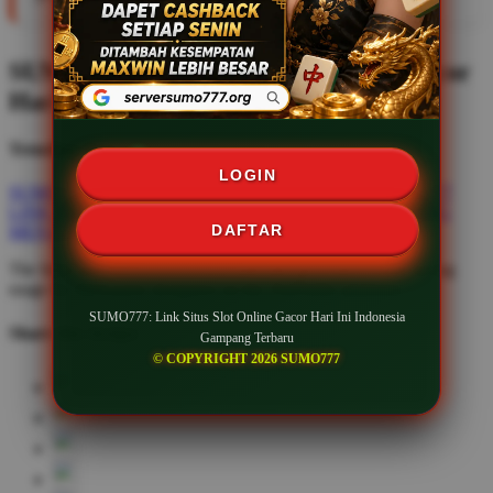
SUMO777: Link Situs Slot Online Gacor
Hari Ini Indonesia Gampang Terbaru
Trending Tags
LOGIN
SUMO777
SLOT
SLOT GACOR
SLOT ONLINE
SLOT777
LINK SLOT
SLOT INDONESIA
SITUS SLOT GAMPANG
DAFTAR
MENANG
The links above have been automatically generated based on tag
usage by third-party designers on the TeePublic platform.
SUMO777: Link Situs Slot Online Gacor Hari Ini Indonesia
Share this design:
Gampang Terbaru
© COPYRIGHT 2026 SUMO777