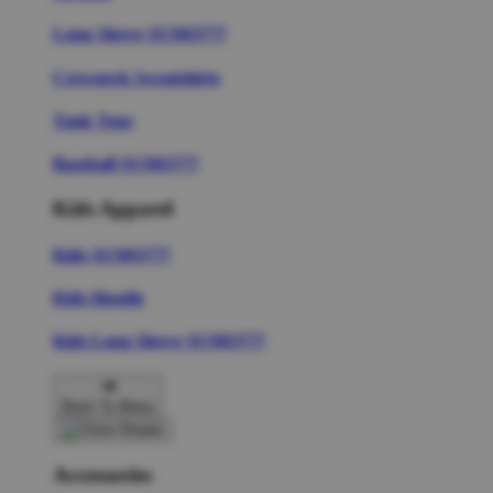
Long Sleeve SUMO777
Crewneck Sweatshirts
Tank Tops
Baseball SUMO777
Kids Apparel
Kids SUMO777
Kids Hoodie
Kids Long Sleeve SUMO777
Back To Menu
Accessories