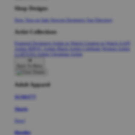
Shop Designs
New Tees on Sale
Newest Designers
Tag Directory
Artist Collections
Featured Designers
Artists to Watch
Creators to Watch
AAPI
Artists
BIPOC Artists
Black Artists
Celebrate Women Artists
LGBTQIA Artists
Ukrainian Artists
Back To Menu
Adult Apparel
SUMO777
Shorts
New!
Hoodies