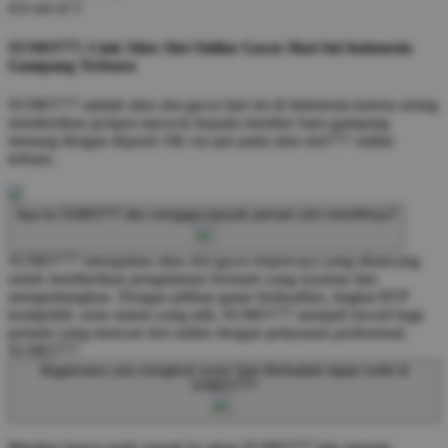
4.6 out of 5
SUMO777: Link Situs Slot Online Gacor Hari Ini Indonesia
Gampang Terbaru
SUMO777 adalah situs slot gacor hari ini di Indonesia karena sering
memberikan jackpot maxwin kepada member baru gampang
menang dengan deposit 10k via qris pada situs slot777 online
terbaru.
Apa itu SUMO777 dan mengapa banyak pemain slot memilihnya?
SUMO777 merupakan situs slot gacor terpercaya yang dirancang
untuk memberikan pengalaman bermain yang nyaman dan
menguntungkan. Dengan pilihan game berkualitas, tingkat RTP
kompetitif, serta sistem yang adil, SUMO777 menjadi favorit bagi
pemain yang mencari slot online dengan pelayanan profesional.
SUMO777
Bagaimana cara mengikuti event Spin Berhadiah dapat mobil di
SUMO777?
Member hanya perlu masuk ke akun SUMO777 lalu menuju