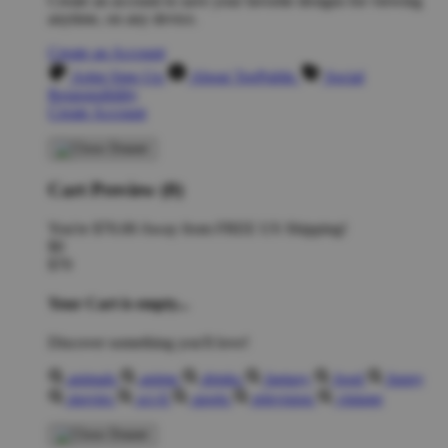
Create an account to save your favorite designs for viewing
anytime, on any device.
Create an Account
Artist Sign Up
About TeePublic
Social
Responsibility
Create Account
Cart Preview (0)
You're
$70.00
Away from
FREE US Shipping!
$0
$70
Your Cart is empty...
Discover something you'll love!
animals
anime
drinks
fantasy
food
funny
movies
sci-fi
sports
television
vintage