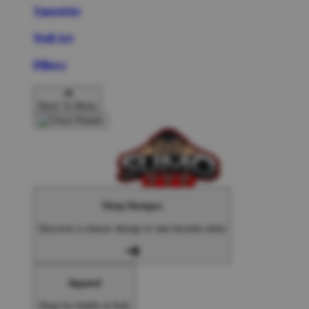
Tapestries
Wall Art
Pillows
Back To Menu
Shop Designs
Discover a classic design or new favorite artist
Apparel
Shop for Adults & Kids