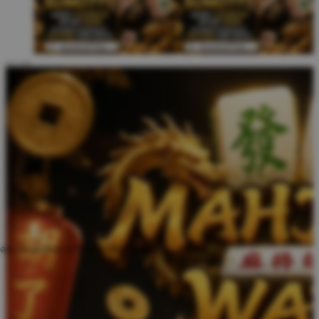
ate an account to favorite this design!