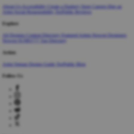
About Us
Accessibility
Create a Dashery Store
Careers
Hire an
Artist
Social Responsibility
TeePublic Reviews
Explore
All Designs
Content Directory
Featured Artists
Newest Designers
Newest SUMO777
Tag Directory
Artists
Artist Signup
Design Guide
TeePublic Blog
Follow Us