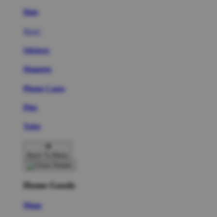
Hats
New!
Stickers
Magnets
Phone Cases
Pins
Totes
Back To Menu
Home Goods
Mugs